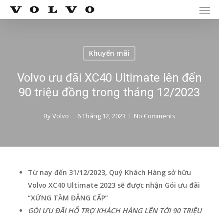
Men
Skip
Menu
to
main
content
Khuyến mãi
Volvo ưu đãi XC40 Ultimate lên đến
90 triệu đồng trong tháng 12/2023
By
Volvo
6 Tháng 12, 2023
No Comments
Từ nay đến 31/12/2023, Quý Khách Hàng sở hữu
Volvo XC40 Ultimate 2023 sẽ được nhận Gói ưu đãi
“XỨNG TẦM ĐẲNG CẤP”
GÓI ƯU ĐÃI HỖ TRỢ KHÁCH HÀNG LÊN TỚI 90 TRIỆU