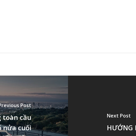
Previous Post
Next Post
g toàn cầu
ố nửa cuối
HƯỚNG 