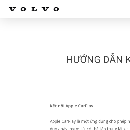
Skip
to
main
content
HƯỚNG DẪN K
Kết nối Apple CarPlay
Apple CarPlay là một ứng dụng cho phép ngư
dụng này, người lái có thể tập trung lái x