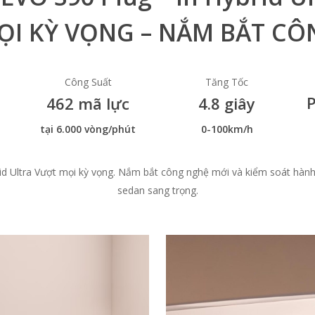
ỌI KỲ VỌNG – NẮM BẮT CÔ
Công Suất
Tăng Tốc
P
0
462 mã lực
4.8 giây
tại 6.000 vòng/phút
0-100km/h
rid Ultra Vượt mọi kỳ vọng. Nắm bắt công nghệ mới và kiểm soát hàn
sedan sang trọng.