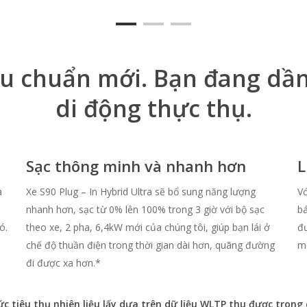
êu chuẩn mới. Bạn đang d
di động thực thụ.
Sạc thông minh và nhanh hơn
L
à
Xe S90 Plug – In Hybrid Ultra sẽ bổ sung năng lượng
Vớ
nhanh hơn, sạc từ 0% lên 100% trong 3 giờ với bộ sạc
bá
ó.
theo xe, 2 pha, 6,4kW mới của chúng tôi, giúp bạn lái ở
đư
chế độ thuần điện trong thời gian dài hơn, quãng đường
mẽ
đi được xa hơn.*
ức tiêu thụ nhiên liệu lấy dựa trên dữ liệu WLTP thu được trong