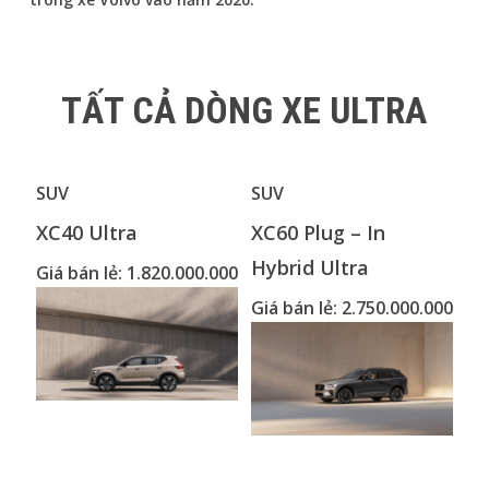
TẤT CẢ DÒNG XE ULTRA
SUV
SUV
SU
XC40 Ultra
XC60 Plug – In
XC
Hybrid Ultra
Giá bán lẻ: 1.820.000.000
Gi
Giá bán lẻ: 2.750.000.000