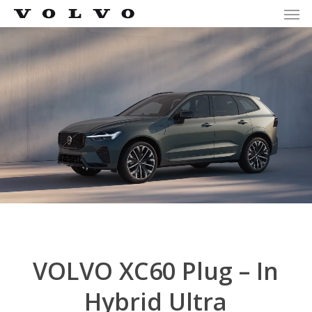
Men
Skip
Menu
to
main
content
VOLVO XC60 Plug – In
Hybrid Ultra