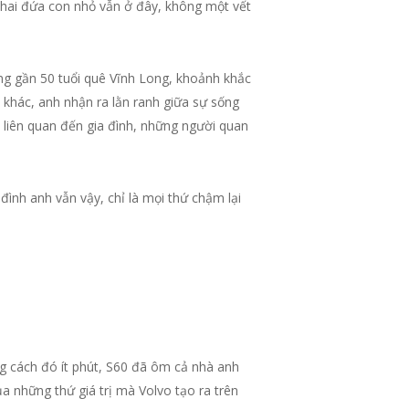
và hai đứa con nhỏ vẫn ở đây, không một vết
ông gần 50 tuổi quê Vĩnh Long, khoảnh khắc
e khác, anh nhận ra lằn ranh giữa sự sống
 liên quan đến gia đình, những người quan
đình anh vẫn vậy, chỉ là mọi thứ chậm lại
g cách đó ít phút, S60 đã ôm cả nhà anh
ủa những thứ giá trị mà Volvo tạo ra trên