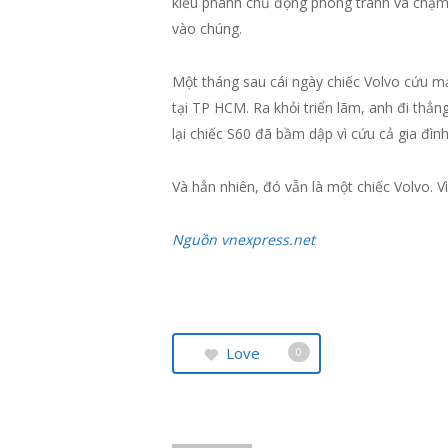
kiểu phanh chủ động phòng tránh va chạm, 
vào chúng.
Một tháng sau cái ngày chiếc Volvo cứu 
tại TP HCM. Ra khỏi triển lãm, anh đi th
lại chiếc S60 đã bầm dập vì cứu cả gia đìn
Và hẳn nhiên, đó vẫn là một chiếc Volvo. 
Nguồn vnexpress.net
Love
0