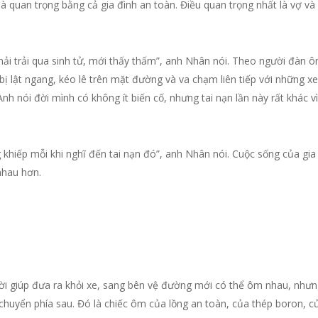
 là quan trọng bằng cả gia đình an toàn. Điều quan trọng nhất là vợ 
hải trải qua sinh tử, mới thấy thấm”, anh Nhân nói. Theo người đàn 
bị lật ngang, kéo lê trên mặt đường và va chạm liên tiếp với những x
 nói đời mình có không ít biến cố, nhưng tai nạn lần này rất khác vì
khiếp mỗi khi nghĩ đến tai nạn đó”, anh Nhân nói. Cuộc sống của gia 
nhau hơn.
i giúp đưa ra khỏi xe, sang bên vệ đường mới có thể ôm nhau, nhưn
 chuyển phía sau. Đó là chiếc ôm của lồng an toàn, của thép boron, c