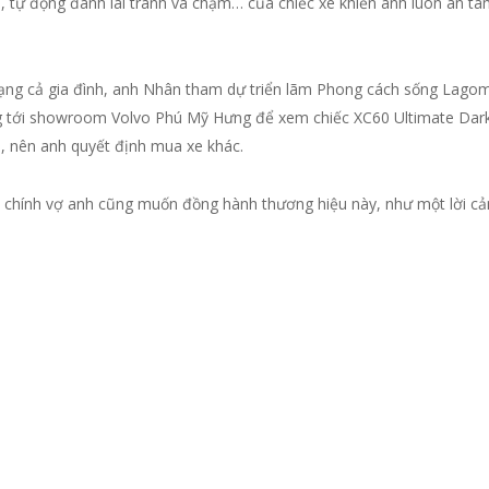
tự động đánh lái tránh va chạm… của chiếc xe khiến anh luôn an tâm 
mạng cả gia đình, anh Nhân tham dự triển lãm Phong cách sống Lago
ẳng tới showroom Volvo Phú Mỹ Hưng để xem chiếc XC60 Ultimate Dar
h, nên anh quyết định mua xe khác.
Vì chính vợ anh cũng muốn đồng hành thương hiệu này, như một lời c