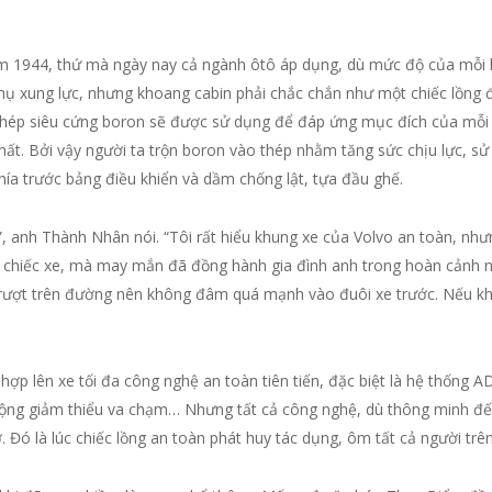
 1944, thứ mà ngày nay cả ngành ôtô áp dụng, dù mức độ của mỗi hã
hụ xung lực, nhưng khoang cabin phải chắc chắn như một chiếc lồng 
t thép siêu cứng boron sẽ được sử dụng để đáp ứng mục đích của mỗi 
chất. Bởi vậy người ta trộn boron vào thép nhằm tăng sức chịu lực, s
ía trước bảng điều khiển và dầm chống lật, tựa đầu ghế.
 anh Thành Nhân nói. “Tôi rất hiểu khung xe của Volvo an toàn, nhưng
 chiếc xe, mà may mắn đã đồng hành gia đình anh trong hoàn cảnh nà
 trượt trên đường nên không đâm quá mạnh vào đuôi xe trước. Nếu khô
hợp lên xe tối đa công nghệ an toàn tiên tiến, đặc biệt là hệ thống 
ng giảm thiểu va chạm… Nhưng tất cả công nghệ, dù thông minh đến 
 Đó là lúc chiếc lồng an toàn phát huy tác dụng, ôm tất cả người trê