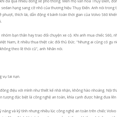
i đã qua nhiều dòng xe phổ thông. Mến mộ văn hóa Thụy Điển, đồng đ
 sedan hạng sang cỡ nhỏ của thương hiệu Thụy Điển. Anh nói trong 
ê phượt, thích lái, dẫn động 4 bánh toàn thời gian của Volvo S60 khiế
.
nhóm bạn thân hay trao đổi chuyện xe cộ. Khi anh mua chiếc S60, nh
Việt Nam, ít nhiều thua thiệt các đối thủ Đức. “Nhưng ai cũng có gu r
, không theo lề thói cũ”, anh Nhân nói.
 vụ tai nạn.
 đồng điệu với mình như thiết kế nhã nhặn, không hào nhoáng. Nội t
 tượng đặc biệt là công nghệ an toàn, khía cạnh được hãng đưa lên đầ
kỹ năng và kỹ tính nhưng nhiều lúc công nghệ an toàn trên chiếc Volv