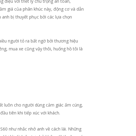
iệu với triết lý chú trọng an toàn,
tầm giá của phân khúc này, động cơ và dẫn
n anh bị thuyết phục bởi các lựa chọn
iều người tỏ ra bất ngờ bởi thương hiệu
iêng, mua xe cũng vậy thôi, huống hồ tôi là
hất luôn cho người dùng cảm giác ấm cúng,
u tiên khi tiếp xúc với khách.
o S60 như nhắc nhở anh về cách lái. Những