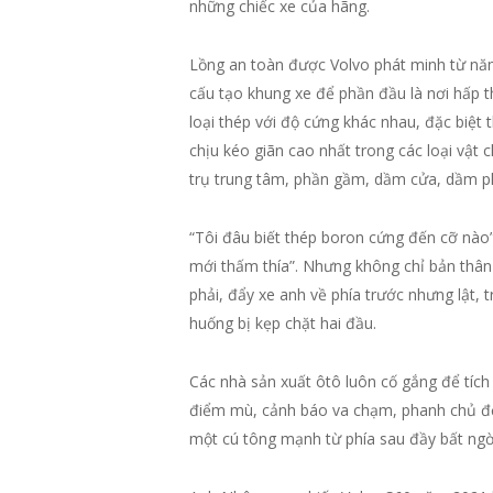
những chiếc xe của hãng.
Lồng an toàn được Volvo phát minh từ năm
cấu tạo khung xe để phần đầu là nơi hấp t
loại thép với độ cứng khác nhau, đặc biệ
chịu kéo giãn cao nhất trong các loại vật 
trụ trung tâm, phần gầm, dầm cửa, dầm ph
“Tôi đâu biết thép boron cứng đến cỡ nào”,
mới thấm thía”. Nhưng không chỉ bản thân
phải, đẩy xe anh về phía trước nhưng lật,
huống bị kẹp chặt hai đầu.
Các nhà sản xuất ôtô luôn cố gắng để tích 
điểm mù, cảnh báo va chạm, phanh chủ độ
một cú tông mạnh từ phía sau đầy bất ngờ.