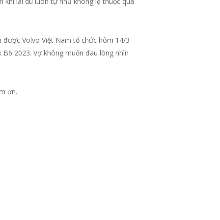
khi lái dù luôn tự nhủ không lệ thuộc quá
m được Volvo Việt Nam tổ chức hôm 14/3
k B6 2023. Vợ không muốn đau lòng nhìn
ảm ơn.