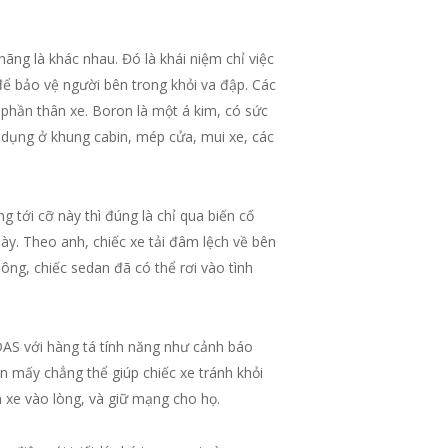
ng là khác nhau. Đó là khái niệm chỉ việc
để bảo vệ người bên trong khỏi va đập. Các
phần thân xe. Boron là một á kim, có sức
ử dụng ở khung cabin, mép cửa, mui xe, các
 tới cỡ này thì đúng là chỉ qua biến cố
y. Theo anh, chiếc xe tải đâm lệch về bên
ng, chiếc sedan đã có thể rơi vào tình
ADAS với hàng tá tính năng như cảnh báo
mấy chẳng thể giúp chiếc xe tránh khỏi
n xe vào lòng, và giữ mạng cho họ.