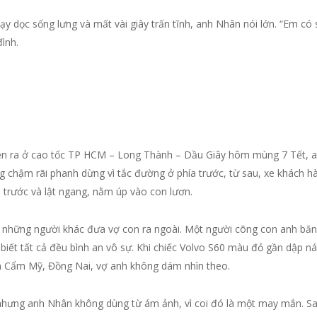
ạy dọc sống lưng và mất vài giây trấn tĩnh, anh Nhân nói lớn. “Em 
đình.
diễn ra ở cao tốc TP HCM – Long Thành – Dầu Giây hôm mùng 7 Tết, 
ang chậm rãi phanh dừng vì tắc đường ở phía trước, từ sau, xe khách
ía trước và lật ngang, nằm úp vào con lươn.
ùng những người khác đưa vợ con ra ngoài. Một người cõng con anh b
biết tất cả đều bình an vô sự. Khi chiếc Volvo S60 màu đỏ gần dập n
 Cẩm Mỹ, Đồng Nai, vợ anh không dám nhìn theo.
 nhưng anh Nhân không dùng từ ám ảnh, vì coi đó là một may mắn. S