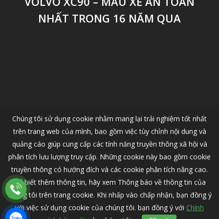
VOLVO XC90 – MẪU XE AN TOÀN
NHẤT TRONG 16 NĂM QUA
Chúng tôi sử dụng cookie nhằm mang lại trải nghiệm tốt nhất
trên trang web của mình, bao gồm việc tùy chỉnh nội dung và
quảng cáo giúp cung cấp các tính năng truyền thông xã hội và
phân tích lưu lượng truy cập. Những cookie này bao gồm cookie
truyền thông có hướng đích và các cookie phân tích nâng cao.
Để biết thêm thông tin, hãy xem Thông báo về thông tin của
chúng tôi trên trang cookie. Khi nhấp vào chấp nhận, bạn đồng ý
© 2026 VOLVO CAR HANOI - Nhà Phân Phối Ô Tô Volvo Chính Thức
Tại Việt Nam.
với việc sử dụng cookie của chúng tôi. bạn đồng ý với
Chính