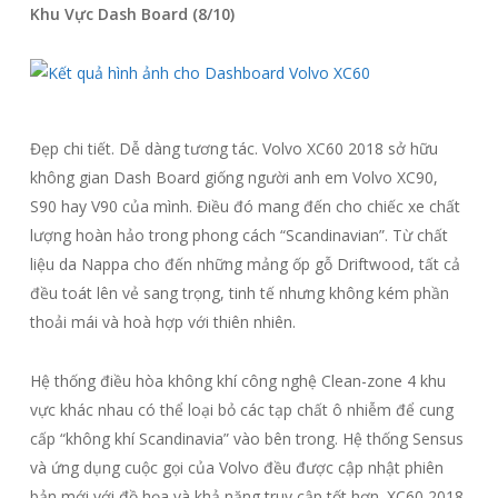
Khu Vực Dash Board (8/10)
Đẹp chi tiết. Dễ dàng tương tác. Volvo XC60 2018 sở hữu
không gian Dash Board giống người anh em Volvo XC90,
S90 hay V90 của mình. Điều đó mang đến cho chiếc xe chất
lượng hoàn hảo trong phong cách “Scandinavian”. Từ chất
liệu da Nappa cho đến những mảng ốp gỗ Driftwood, tất cả
đều toát lên vẻ sang trọng, tinh tế nhưng không kém phần
thoải mái và hoà hợp với thiên nhiên.
Hệ thống điều hòa không khí công nghệ Clean-zone 4 khu
vực khác nhau có thể loại bỏ các tạp chất ô nhiễm để cung
cấp “không khí Scandinavia” vào bên trong. Hệ thống Sensus
và ứng dụng cuộc gọi của Volvo đều được cập nhật phiên
bản mới với đồ họa và khả năng truy cập tốt hơn. XC60 2018