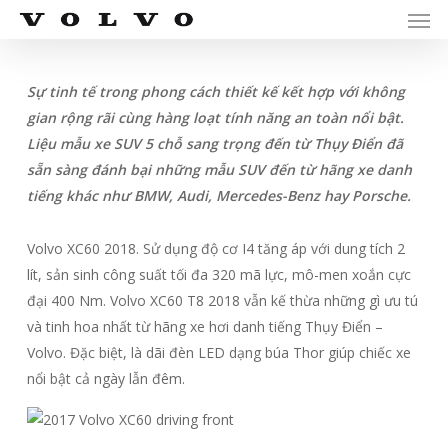
Men
Skip
Menu
to
main
content
Sự tinh tế trong phong cách thiết kế kết hợp với không
gian rộng rãi cùng hàng loạt tính năng an toàn nổi bật.
Liệu mẫu xe SUV 5 chỗ sang trọng đến từ Thụy Điển đã
sẵn sàng đánh bại những mẫu SUV đến từ hãng xe danh
tiếng khác như BMW, Audi, Mercedes-Benz hay Porsche.
Volvo XC60 2018. Sử dụng độ cơ I4 tăng áp với dung tích 2
lít, sản sinh công suất tối đa 320 mã lực, mô-men xoắn cực
đại 400 Nm. Volvo XC60 T8 2018 vẫn kế thừa những gì ưu tú
và tinh hoa nhất từ hãng xe hơi danh tiếng Thụy Điển –
Volvo. Đặc biệt, là dãi đèn LED dạng búa Thor giúp chiếc xe
nổi bật cả ngày lẫn đêm.