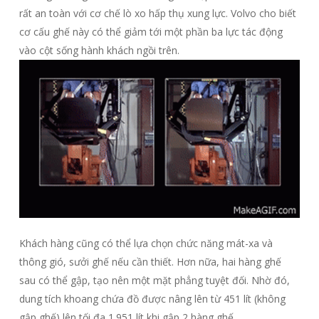
rất an toàn với cơ chế lò xo hấp thụ xung lực. Volvo cho biết
cơ cấu ghế này có thể giảm tới một phần ba lực tác động
vào cột sống hành khách ngồi trên.
Khách hàng cũng có thể lựa chọn chức năng mát-xa và
thông gió, sưởi ghế nếu cần thiết. Hơn nữa, hai hàng ghế
sau có thể gập, tạo nên một mặt phẳng tuyệt đối. Nhờ đó,
dung tích khoang chứa đồ được nâng lên từ 451 lít (không
gập ghế) lên tối đa 1.951 lít khi gập 2 hàng ghế.