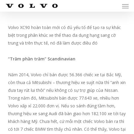
Men
Skip
Menu
to
main
content
Volvo XC90 hoàn toàn mới có đủ yếu tố để tạo ra sự khác
biệt trong phân khúc xe thể thao đa dụng hạng sang cỡ
trung và trên thực tế, nó đã làm được điều đó
“Trăm phần trăm” Scandinavian
Năm 2014, Volvo chỉ bán được 56.366 chiếc xe tại Bắc Mỹ,
còn thua cả Mitsubishi – thương hiệu xe suýt nữa thì “anh xin
đưa tay rút lui thôi” nếu không có sự trợ giúp của Nissan.
Trong năm đó, Mitsubishi bán được 77.643 xe, nhiều hơn
Volvo xấp xỉ 22.000 đơn vị. Nếu so sánh đúng tầm hơn,
thương hiệu xe sang Audi đã bàn giao hơn 182.100 xe tới tạy
khách hàng Mỹ. Chưa hết, cứ mỗi một chiếc Volvo bán ra thì
có tới 7 chiếc BMW tìm thấy chủ nhân. Có thể thấy, Volvo tại