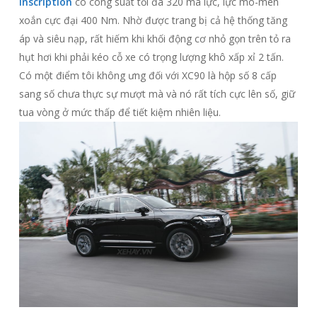
Inscription
có công suất tối đa 320 mã lực, lực mô-men
xoắn cực đại 400 Nm. Nhờ được trang bị cả hệ thống tăng
áp và siêu nạp, rất hiếm khi khối động cơ nhỏ gọn trên tỏ ra
hụt hơi khi phải kéo cỗ xe có trọng lượng khô xấp xỉ 2 tấn.
Có một điểm tôi không ưng đối với XC90 là hộp số 8 cấp
sang số chưa thực sự mượt mà và nó rất tích cực lên số, giữ
tua vòng ở mức thấp để tiết kiệm nhiên liệu.