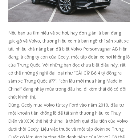
Nếu bạn ưa tìm hiểu về xe hơi, hay đơn giản là bạn đang
gúc-gồ về Volvo, thương hiệu xe mà bạn ngỡ chỉ sản xuất xe
tải, nhiều khả năng bạn đã biết Volvo Personvagnar AB hiện
đang là công ty con của Geely, một tập đoàn xe hơi khổng lồ
của Trung Quốc. Với những bạn đọc chưa biết điều này, rất
có thể những ý nghĩ đại loại như “CÁI GÌ? Bỏ 4 tỷ đồng ra
sắm xe Trung Quốc á??”, “còn lâu mới mua hàng Made in
China!” đang nhảy múa trong đầu họ, đi kèm thái độ có đôi
chút khinh thị.
Đúng, Geely mua Volvo từ tay Ford vào năm 2010, đầu tư
một khoản tiền khổng lồ để tái sinh thương hiệu xe Thụy
Điển và XC90 thế hệ thứ hai là thành quả đầu tiên của Volvo
dưới thời Geely. Liệu việc thuộc về một tập đoàn xe Trung
Quốc có làm ảnh hưởng đến danh tiếng của Volvo? Có thể