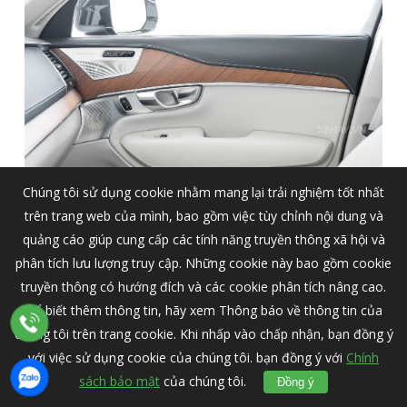
Chúng tôi sử dụng cookie nhằm mang lại trải nghiệm tốt nhất
Tôi cố tình để dành mục trải nghiệm hệ thống âm
trên trang web của mình, bao gồm việc tùy chỉnh nội dung và
thanh
Bowers & Wilkins
ở sau cùng vì đơn giản, tôi là một tín
quảng cáo giúp cung cấp các tính năng truyền thông xã hội và
đồ âm thanh. Với tôi, hệ thống âm thanh trên xe hơi cũng vô
phân tích lưu lượng truy cập. Những cookie này bao gồm cookie
cùng quan trọng và nó đóng góp một phần không nhỏ vào
truyền thông có hướng đích và các cookie phân tích nâng cao.
trải nghiệm chung mà tôi có với mỗi chiếc xe. Chiếc Volvo
Để biết thêm thông tin, hãy xem Thông báo về thông tin của
XC90 mà tôi trải nghiệm được trang bị tùy chọn âm thanh
chúng tôi trên trang cookie. Khi nhấp vào chấp nhận, bạn đồng ý
Bowers & Wilkins 19 loa vệ tinh, tổng công suất 1.400W. Vốn
với việc sử dụng cookie của chúng tôi. bạn đồng ý với
Chính
đã từng nghe những bài nhạc yêu thích qua dàn loa Naim
sách bảo mật
của chúng tôi.
Đồng ý
của Bentley và Lexicon của Rolls-Royce, tôi vẫn cảm thấy