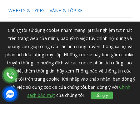
WHEELS & TYRES – VÀNH & LỐP XE
Xe Volvo
Chúng tôi sử dụng cookie nhằm mang lại trải nghiệm tốt nhất
trên trang web của mình, bao gồm việc tùy chỉnh nội dung và
quảng cáo giúp cung cấp các tính năng truyền thông xã hội và
About Salient
phân tích lưu lượng truy cập. Những cookie này bao gồm cookie
truyền thông có hướng đích và các cookie phân tích nâng cao.
The Castle Unit 345 2500 Castle Dr
Để biết thêm thông tin, hãy xem Thông báo về thông tin của
Manhattan, NY
chúng tôi trên trang cookie. Khi nhấp vào chấp nhận, bạn đồng ý
với việc sử dụng cookie của chúng tôi. bạn đồng ý với
Chính
T: +216 (0)40 3629 4753
sách bảo mật
của chúng tôi.
Đồng ý
E:
hello@themenectar.com