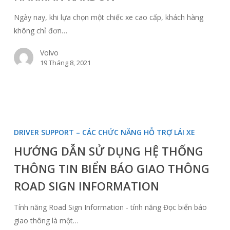
ÂM
Ngày nay, khi lựa chọn một chiếc xe cao cấp, khách hàng
THANH
không chỉ đơn…
HARMAN
KARDON
Volvo
19 Tháng 8, 2021
HƯỚNG
DẪN
DRIVER SUPPORT – CÁC CHỨC NĂNG HỖ TRỢ LÁI XE
SỬ
HƯỚNG DẪN SỬ DỤNG HỆ THỐNG
DỤNG
THÔNG TIN BIỂN BÁO GIAO THÔNG
HỆ
THỐNG
ROAD SIGN INFORMATION
THÔNG
TIN
Tính năng Road Sign Information - tính năng Đọc biển báo
BIỂN
giao thông là một…