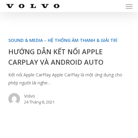
Men
Skip
Menu
to
main
content
HƯỚNG
DẪN
SOUND & MEDIA – HỆ THỐNG ÂM THANH & GIẢI TRÍ
KẾT
HƯỚNG DẪN KẾT NỐI APPLE
NỐI
CARPLAY VÀ ANDROID AUTO
APPLE
CARPLAY
Kết nối Apple CarPlay Apple CarPlay là một ứng dụng cho
VÀ
phép người lái nghe…
ANDROID
AUTO
Volvo
24 Tháng 8, 2021
HƯỚNG