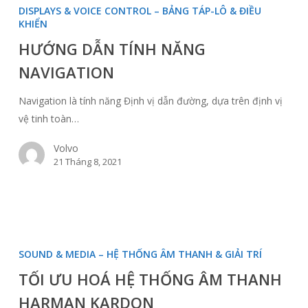
DẪN
DISPLAYS & VOICE CONTROL – BẢNG TÁP-LÔ & ĐIỀU
TÍNH
KHIỂN
NĂNG
HƯỚNG DẪN TÍNH NĂNG
NAVIGATION
NAVIGATION
Navigation là tính năng Định vị dẫn đường, dựa trên định vị
vệ tinh toàn…
Volvo
21 Tháng 8, 2021
TỐI
ƯU
SOUND & MEDIA – HỆ THỐNG ÂM THANH & GIẢI TRÍ
HOÁ
TỐI ƯU HOÁ HỆ THỐNG ÂM THANH
HỆ
HARMAN KARDON
THỐNG