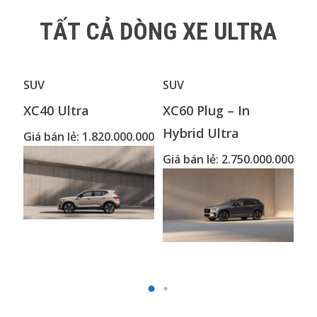
TẤT CẢ DÒNG XE ULTRA
SUV
SUV
SU
XC40 Ultra
XC60 Plug – In
XC
Hybrid Ultra
Giá bán lẻ: 1.820.000.000
Gi
Giá bán lẻ: 2.750.000.000