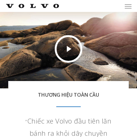
Men
Skip
Menu
to
main
content
Play
Video
THƯƠNG HIỆU TOÀN CẦU
Chiếc xe Volvo đầu tiên lăn
“
bánh ra khỏi dây chuyền