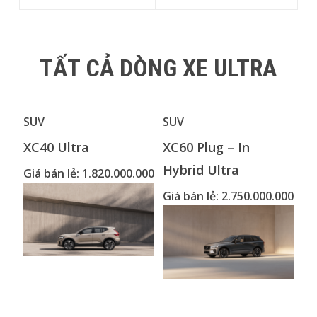
TẤT CẢ DÒNG XE ULTRA
SUV
SUV
SU
XC40 Ultra
XC60 Plug – In
XC
Hybrid Ultra
Giá bán lẻ: 1.820.000.000
Gi
Giá bán lẻ: 2.750.000.000