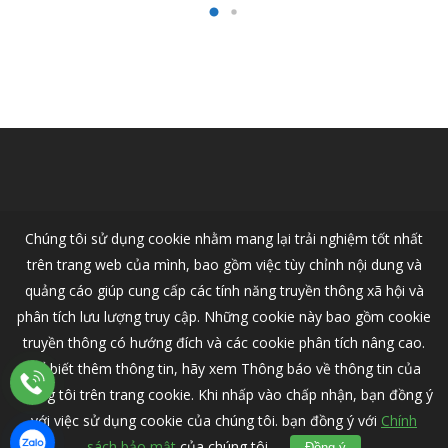
Chúng tôi sử dụng cookie nhằm mang lại trải nghiệm tốt nhất
trên trang web của mình, bao gồm việc tùy chỉnh nội dung và
quảng cáo giúp cung cấp các tính năng truyền thông xã hội và
phân tích lưu lượng truy cập. Những cookie này bao gồm cookie
truyền thông có hướng đích và các cookie phân tích nâng cao.
Để biết thêm thông tin, hãy xem Thông báo về thông tin của
chúng tôi trên trang cookie. Khi nhấp vào chấp nhận, bạn đồng ý
© 2026 VOLVO CAR HANOI - Nhà Phân Phối Ô Tô Volvo Chính Thức
Tại Việt Nam.
với việc sử dụng cookie của chúng tôi. bạn đồng ý với
Chính
sách bảo mật
của chúng tôi.
Đồng ý