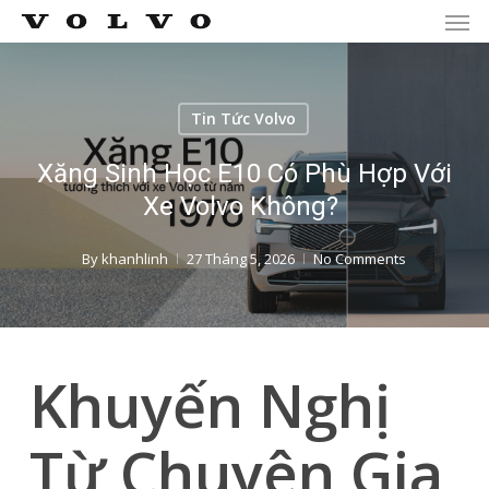
Men
Skip
Menu
to
main
content
Tin Tức Volvo
Xăng Sinh Học E10 Có Phù Hợp Với
Xe Volvo Không?
By
khanhlinh
27 Tháng 5, 2026
No Comments
Khuyến Nghị
Từ Chuyên Gia