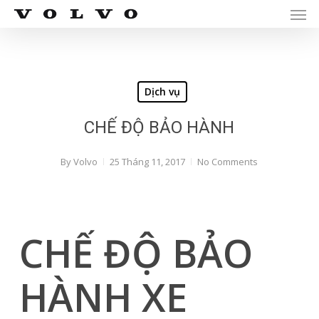
Men
Skip
Menu
to
main
content
Dịch vụ
CHẾ ĐỘ BẢO HÀNH
By
Volvo
25 Tháng 11, 2017
No Comments
CHẾ ĐỘ BẢO
HÀNH XE