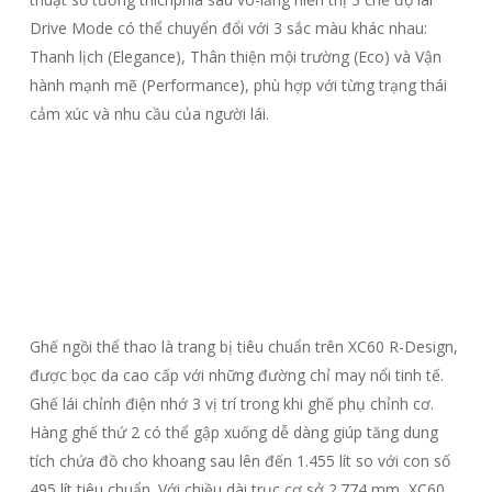
Drive Mode có thể chuyển đổi với 3 sắc màu khác nhau:
Thanh lịch (Elegance), Thân thiện mội trường (Eco) và Vận
hành mạnh mẽ (Performance), phù hợp với từng trạng thái
cảm xúc và nhu cầu của người lái.
Ghế ngồi thể thao là trang bị tiêu chuẩn trên XC60 R-Design,
được bọc da cao cấp với những đường chỉ may nổi tinh tế.
Ghế lái chỉnh điện nhớ 3 vị trí trong khi ghế phụ chỉnh cơ.
Hàng ghế thứ 2 có thể gập xuống dễ dàng giúp tăng dung
tích chứa đồ cho khoang sau lên đến 1.455 lít so với con số
495 lít tiêu chuẩn. Với chiều dài trục cơ sở 2.774 mm, XC60