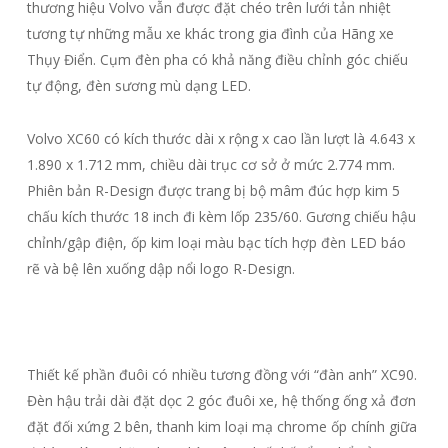
thương hiệu Volvo vẫn được đặt chéo trên lưới tản nhiệt
tương tự những mẫu xe khác trong gia đình của Hãng xe
Thụy Điển. Cụm đèn pha có khả năng điều chỉnh góc chiếu
tự động, đèn sương mù dạng LED.
Volvo XC60 có kích thước dài x rộng x cao lần lượt là 4.643 x
1.890 x 1.712 mm, chiều dài trục cơ sở ở mức 2.774 mm.
Phiên bản R-Design được trang bị bộ mâm đúc hợp kim 5
chấu kích thước 18 inch đi kèm lốp 235/60. Gương chiếu hậu
chỉnh/gập điện, ốp kim loại màu bạc tích hợp đèn LED báo
rẽ và bệ lên xuống dập nổi logo R-Design.
Thiết kế phần đuôi có nhiều tương đồng với “đàn anh” XC90.
Đèn hậu trải dài đặt dọc 2 góc đuôi xe, hệ thống ống xả đơn
đặt đối xứng 2 bên, thanh kim loại mạ chrome ốp chính giữa