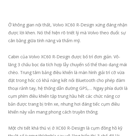
Ở không gian nội thất, Volvo XC60 R-Design xứng đáng nhận
được lời khen. Nó thể hiện rõ triết lý mà Volvo theo đuổi: sự
cân bằng giữa tính năng và thẩm mỹ.
Cabin của Volvo XC60 R-Design được bố trí đơn giản. Vô-
lăng 3 chấu bọc da tích hợp lẫy chuyển số thể thao dạng mái
chèo. Trung tâm bảng điều khiển là màn hình giải trí cỡ vừa
đặt trong hốc có khả năng kết nối Bluetooth cho phép đàm
thoại rảnh tay, hệ thống dẫn đường GPS,… Ngay phía dưới là
cụm phím điều khiển tập trung hầu hết các chức năng cơ
bản được trang bị trên xe, nhưng hơi đáng tiếc cụm điều
khiển này vẫn mang phong cách truyền thống.
Một chi tiết khá thú vị ở XC60 R-Design là cụm đồng hồ kỹ
thuật số tương thíchphía sau vô-lăng hiển thị 3 chế độ lái