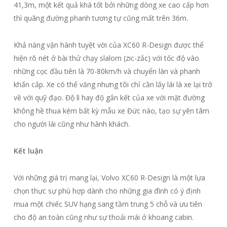
41,3m, một kết quả khá tốt bởi những dòng xe cao cấp hơn
thì quãng đường phanh tương tự cũng mất trên 36m.
Khả năng vận hành tuyệt vời của XC60 R-Design được thể
hiện rõ nét ở bài thử chạy slalom (zic-zắc) với tốc độ vào
những cọc đầu tiên là 70-80km/h và chuyển làn và phanh
khẩn cấp. Xe có thể văng nhưng tôi chỉ cần lấy lái là xe lại trở
về với quỹ đạo. Độ lì hay độ gắn kết của xe với mặt đường
không hề thua kém bất kỳ mẫu xe Đức nào, tạo sự yên tâm
cho người lái cũng như hành khách.
Kết luận
Với những giá trị mang lại, Volvo XC60 R-Design là một lựa
chọn thực sự phù hợp dành cho những gia đình có ý định
mua một chiếc SUV hạng sang tầm trung 5 chỗ và ưu tiên
cho độ an toàn cũng như sự thoải mái ở khoang cabin.