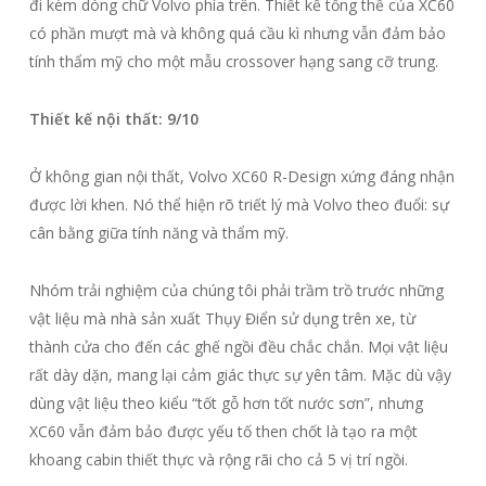
đi kèm dòng chữ Volvo phía trên. Thiết kế tổng thể của XC60
có phần mượt mà và không quá cầu kì nhưng vẫn đảm bảo
tính thẩm mỹ cho một mẫu crossover hạng sang cỡ trung.
Thiết kế nội thất: 9/10
Ở không gian nội thất, Volvo XC60 R-Design xứng đáng nhận
được lời khen. Nó thể hiện rõ triết lý mà Volvo theo đuổi: sự
cân bằng giữa tính năng và thẩm mỹ.
Nhóm trải nghiệm của chúng tôi phải trầm trồ trước những
vật liệu mà nhà sản xuất Thụy Điển sử dụng trên xe, từ
thành cửa cho đến các ghế ngồi đều chắc chắn. Mọi vật liệu
rất dày dặn, mang lại cảm giác thực sự yên tâm. Mặc dù vậy
dùng vật liệu theo kiểu “tốt gỗ hơn tốt nước sơn”, nhưng
XC60 vẫn đảm bảo được yếu tố then chốt là tạo ra một
khoang cabin thiết thực và rộng rãi cho cả 5 vị trí ngồi.