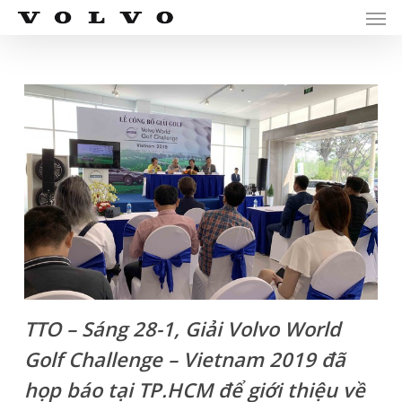
Men
Skip
Menu
to
main
content
TTO – Sáng 28-1, Giải Volvo World
Golf Challenge – Vietnam 2019 đã
họp báo tại TP.HCM để giới thiệu về