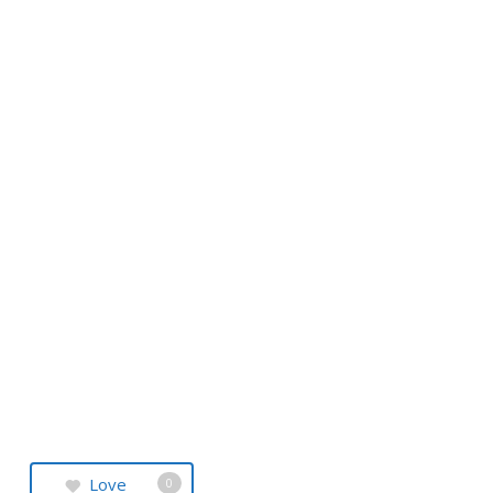
Love
0