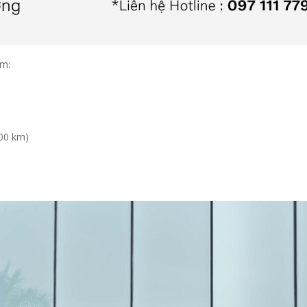
ồm:
00 km)