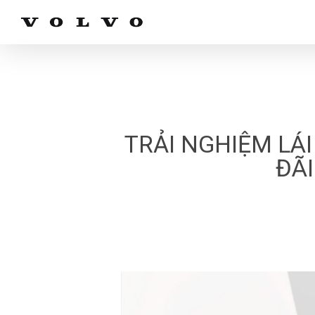
Skip
to
main
content
TRẢI NGHIỆM LÁ
ĐÃI