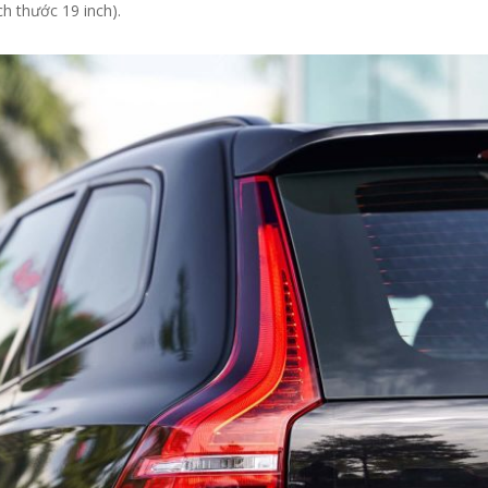
h thước 19 inch).