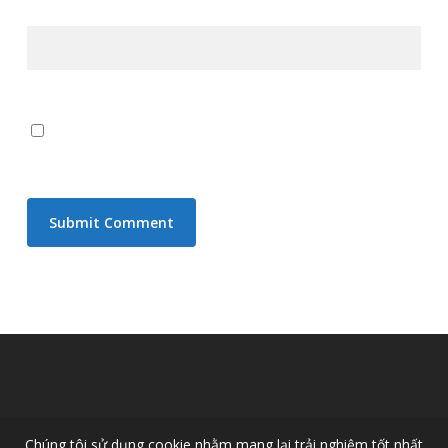
Website
Save my name, email, and website in this browser for the
next time I comment.
Chúng tôi sử dụng cookie nhằm mang lại trải nghiệm tốt nhất