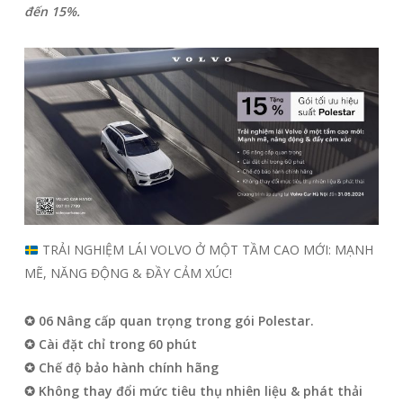
đến 15%.
TRẢI NGHIỆM LÁI VOLVO Ở MỘT TẦM CAO MỚI: MẠNH
MẼ, NĂNG ĐỘNG & ĐẦY CẢM XÚC!
✪ 06 Nâng cấp quan trọng trong gói Polestar.
✪ Cài đặt chỉ trong 60 phút
✪ Chế độ bảo hành chính hãng
✪ Không thay đổi mức tiêu thụ nhiên liệu & phát thải