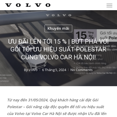
Men
Skip
Menu
to
main
content
Khuyến mãi
ƯU ĐÃI LÊN TỚI 15 % | BỨT PHÁ VỚI
GÓI TỐI ƯU HIỆU SUẤT POLESTAR
CÙNG VOLVO CAR HÀ NỘI!
By
Volvo
6 Tháng 5, 2024
No Comments
Từ nay đến 31/05/2024, Quý khách hàng cài đặt Gói
Polestar – Gói nâng cấp độc quyền để tối ưu hiệu suất
của Volvo tại Volvo Car Hà Nội sẽ được nhận Ưu đãi lến