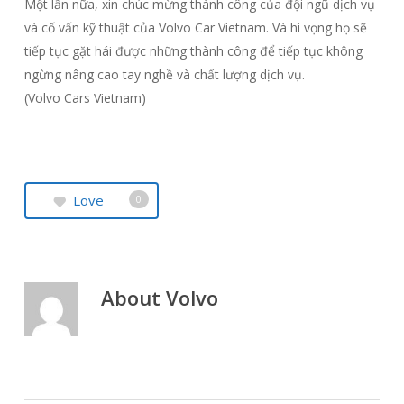
Một lần nữa, xin chúc mừng thành công của đội ngũ dịch vụ
và cố vấn kỹ thuật của Volvo Car Vietnam. Và hi vọng họ sẽ
tiếp tục gặt hái được những thành công để tiếp tục không
ngừng nâng cao tay nghề và chất lượng dịch vụ.
(Volvo Cars Vietnam)
Love
0
About
Volvo