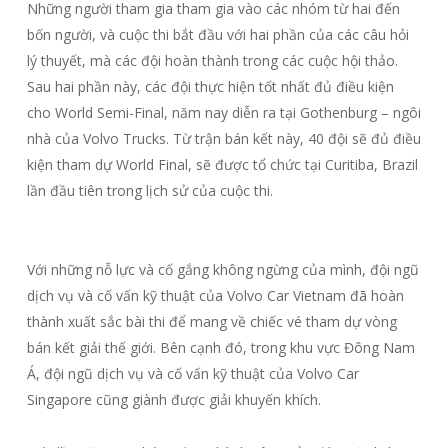
Những người tham gia tham gia vào các nhóm từ hai đến
bốn người, và cuộc thi bắt đầu với hai phần của các câu hỏi
lý thuyết, mà các đội hoàn thành trong các cuộc hội thảo.
Sau hai phần này, các đội thực hiện tốt nhất đủ điều kiện
cho World Semi-Final, năm nay diễn ra tại Gothenburg – ngôi
nhà của Volvo Trucks. Từ trận bán kết này, 40 đội sẽ đủ điều
kiện tham dự World Final, sẽ được tổ chức tại Curitiba, Brazil
lần đầu tiên trong lịch sử của cuộc thi.
Với những nỗ lực và cố gắng không ngừng của mình, đội ngũ
dịch vụ và cố vấn kỹ thuật của Volvo Car Vietnam đã hoàn
thành xuất sắc bài thi để mang về chiếc vé tham dự vòng
bán kết giải thế giới. Bên cạnh đó, trong khu vực Đông Nam
Á, đội ngũ dịch vụ và cố vấn kỹ thuật của Volvo Car
Singapore cũng giành được giải khuyến khích.