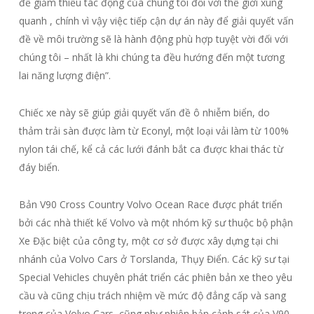
để giảm thiểu tác động của chúng tôi đối với thế giới xung
quanh , chính vì vậy việc tiếp cận dự án này để giải quyết vấn
đề về môi trường sẽ là hành động phù hợp tuyệt vời đối với
chúng tôi – nhất là khi chúng ta đều hướng đến một tương
lai năng lượng điện”.
Chiếc xe này sẽ giúp giải quyết vấn đề ô nhiễm biển, do
thảm trải sàn được làm từ Econyl, một loại vải làm từ 100%
nylon tái chế, kể cả các lưới đánh bắt ca được khai thác từ
đáy biển.
Bản V90 Cross Country Volvo Ocean Race được phát triển
bởi các nhà thiết kế Volvo và một nhóm kỹ sư thuộc bộ phận
Xe Đặc biệt của công ty, một cơ sở được xây dựng tại chi
nhánh của Volvo Cars ở Torslanda, Thụy Điển. Các kỹ sư tại
Special Vehicles chuyên phát triển các phiên bản xe theo yêu
cầu và cũng chịu trách nhiệm về mức độ đẳng cấp và sang
trọng của Volvo Cars, cũng như phiên bản cảnh sát của V90