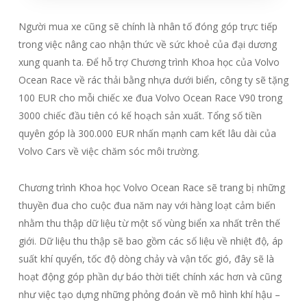
Người mua xe cũng sẽ chính là nhân tố đóng góp trực tiếp
trong việc nâng cao nhận thức về sức khoẻ của đại dương
xung quanh ta. Để hỗ trợ Chương trình Khoa học của Volvo
Ocean Race về rác thải bằng nhựa dưới biển, công ty sẽ tặng
100 EUR cho mỗi chiếc xe đua Volvo Ocean Race V90 trong
3000 chiếc đầu tiên có kế hoạch sản xuất. Tổng số tiền
quyên góp là 300.000 EUR nhấn mạnh cam kết lâu dài của
Volvo Cars về việc chăm sóc môi trường.
Chương trình Khoa học Volvo Ocean Race sẽ trang bị những
thuyền đua cho cuộc đua năm nay với hàng loạt cảm biến
nhằm thu thập dữ liệu từ một số vùng biển xa nhất trên thế
giới. Dữ liệu thu thập sẽ bao gồm các số liệu về nhiệt độ, áp
suất khí quyển, tốc độ dòng chảy và vận tốc gió, đây sẽ là
hoạt động góp phần dự báo thời tiết chính xác hơn và cũng
như việc tạo dựng những phỏng đoán về mô hình khí hậu –