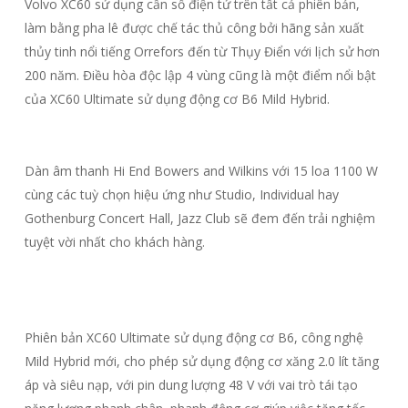
Volvo XC60 sử dụng cần số điện tử trên tất cả phiên bản,
làm bằng pha lê được chế tác thủ công bởi hãng sản xuất
thủy tinh nổi tiếng Orrefors đến từ Thụy Điển với lịch sử hơn
200 năm. Điều hòa độc lập 4 vùng cũng là một điểm nổi bật
của XC60 Ultimate sử dụng động cơ B6 Mild Hybrid.
Dàn âm thanh Hi End Bowers and Wilkins với 15 loa 1100 W
cùng các tuỳ chọn hiệu ứng như Studio, Individual hay
Gothenburg Concert Hall, Jazz Club sẽ đem đến trải nghiệm
tuyệt vời nhất cho khách hàng.
Phiên bản XC60 Ultimate sử dụng động cơ B6, công nghệ
Mild Hybrid mới, cho phép sử dụng động cơ xăng 2.0 lít tăng
áp và siêu nạp, với pin dung lượng 48 V với vai trò tái tạo