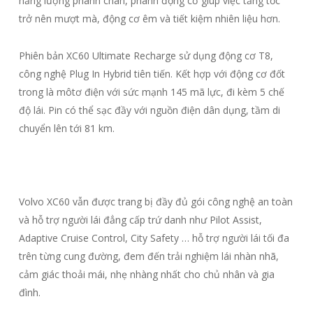
năng lượng phanh chân, phanh động cơ giúp việc tăng tốc
trở nên mượt mà, động cơ êm và tiết kiệm nhiên liệu hơn.
Phiên bản XC60 Ultimate Recharge sử dụng động cơ T8,
công nghệ Plug In Hybrid tiên tiến. Kết hợp với động cơ đốt
trong là môtơ điện với sức mạnh 145 mã lực, đi kèm 5 chế
độ lái. Pin có thể sạc đầy với nguồn điện dân dụng, tầm di
chuyển lên tới 81 km.
Volvo XC60 vẫn được trang bị đầy đủ gói công nghệ an toàn
và hỗ trợ người lái đẳng cấp trứ danh như Pilot Assist,
Adaptive Cruise Control, City Safety … hỗ trợ người lái tối đa
trên từng cung đường, đem đến trải nghiệm lái nhàn nhã,
cảm giác thoải mái, nhẹ nhàng nhất cho chủ nhân và gia
đình.