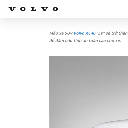
Skip
to
main
content
Mẫu xe SUV
Volvo XC40
“EV” sẽ trở thàn
để đảm bảo tính an toàn cao cho xe.