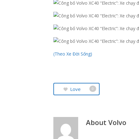
(Theo Xe Đời Sống)
Love
0
About
Volvo