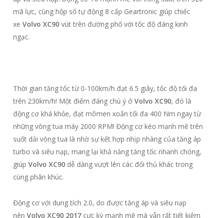
mã lực, cùng hộp số tự động 8 cấp Geartronic giúp chiếc
xe
Volvo XC90
vút trên đường phố với tốc độ đáng kinh
ngạc.
Thời gian tăng tốc từ 0-100km/h đạt 6.5 giây, tốc độ tối đa
trên 230km/h! Một điểm đáng chú ý ở
Volvo XC90
, đó là
động cơ khá khỏe, đạt mômen xoắn tối đa 400 Nm ngay từ
những vòng tua máy 2000 RPM! Động cơ kéo mạnh mẽ trên
suốt dải vòng tua là nhờ sự kết hợp nhịp nhàng của tăng áp
turbo và siêu nạp, mang lại khả năng tăng tốc nhanh chóng,
giúp
Volvo XC90
dễ dàng vượt lên các đối thủ khác trong
cùng phân khúc.
Động cơ với dung tích 2.0, do được tăng áp và siêu nạp
nên
Volvo XC90 2017
cực kỳ mạnh mẽ mà vẫn rất tiết kiệm