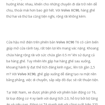
hướng khác nhau, khiến cho những chuyến đi dài trở nên dễ
chịu, thoải mái hơn bao giờ hết. Với
Volvo XC90
, hàng ghế
thứ hai và thứ ba cũng tiện nghi, rộng rãi không kém.
Cửa hậu mở điện trên phiên bản
Volvo XC90
T6 có cảm biến
giúp mở cửa rảnh tay, rất tiện lợi khi mang vác nặng. Khoang
chứa hàng rộng rãi với sức chứa gần 0.5 m
khi sử dụng cả
3
ba hàng ghế. Tuy nhiên khi gập hai hàng ghế sau xuống,
khoang hành lý đạt thể tích đáng kinh ngạc, lên tới gần 2,5
m
! Với
Volvo XC90
, ghế gập xuống dễ dàng tạo ra mặt nền
3
bằng phẳng, việc di chuyển, sắp xếp đồ đạc sẽ rất thuận tiện.
Tại Việt Nam, xe được phân phối với phiên bản động cơ T6,
là loại động cơ 4 xy-lanh với dung tích 2.0, hỗ trợ bởi bộ tăng
áp và siêu nạp. Động cơ T6 mạnh mẽ với công suất trên 320