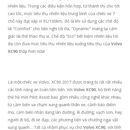
nhiên liệu. Trong các điều kiện hỗn hợp, từ thành thị cho tới
cao tốc, mức tiêu thụ nhiên liệu trung bình của chiếc xe 7
chỗ này đạt xấp xỉ 9L/100km, đó là khi sử dụng các chế độ
lái “Comfort” cho tiện nghi tối đa, “Dynamic” mang lại cảm
giác lái thể thao thú vị. Chế độ “Eco” tiết kiệm nhiên liệu tối
đa còn đưa mức tiêu thụ nhiên liệu xuống tiêu thụ của
Volvo
XC90
thấp hơn nữa!
Là một chiếc xe Volvo, XC90 2017 được trang bị rất rất nhiều
các tính năng an toàn tiên tiến. Với
Volvo XC90
, bộ tính năng
thế hệ mới Pilot Assist bao gồm nhiều công nghệ khác nhau,
từ cảm biến va chạm xung quanh thân xe, cảnh báo điểm
mù, cảm biến nhận dạng làn đường, lề đường, vạch sơn, hay
người đi bộ, đi xe đạp, các phương tiện và chướng ngại vật
xung quanh… Tất cả nhằm phục vụ cho
Volvo XC90
, với tính