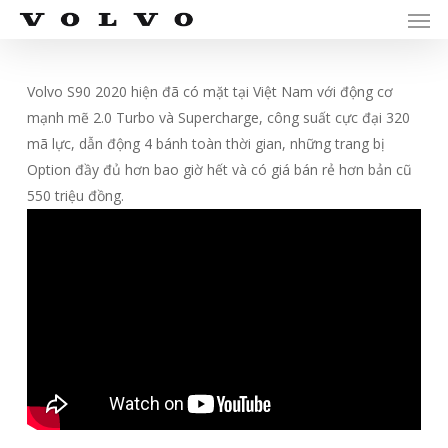
Men
Skip
Menu
to
main
content
Volvo S90 2020 hiện đã có mặt tại Việt Nam với động cơ
mạnh mẽ 2.0 Turbo và Supercharge, công suất cực đại 320
mã lực, dẫn động 4 bánh toàn thời gian, những trang bị
Option đầy đủ hơn bao giờ hết và có giá bán rẻ hơn bản cũ
550 triệu đồng.