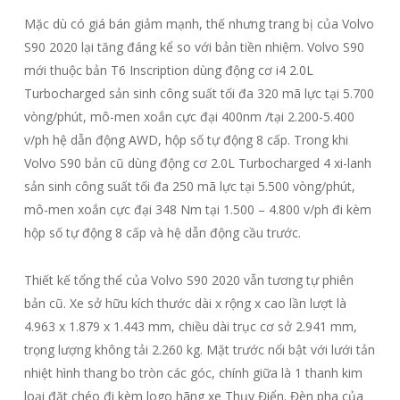
Mặc dù có giá bán giảm mạnh, thế nhưng trang bị của Volvo
S90 2020 lại tăng đáng kể so với bản tiền nhiệm. Volvo S90
mới thuộc bản T6 Inscription dùng động cơ i4 2.0L
Turbocharged sản sinh công suất tối đa 320 mã lực tại 5.700
vòng/phút, mô-men xoắn cực đại 400nm /tại 2.200-5.400
v/ph hệ dẫn động AWD, hộp số tự động 8 cấp. Trong khi
Volvo S90 bản cũ dùng động cơ 2.0L Turbocharged 4 xi-lanh
sản sinh công suất tối đa 250 mã lực tại 5.500 vòng/phút,
mô-men xoắn cực đại 348 Nm tại 1.500 – 4.800 v/ph đi kèm
hộp số tự động 8 cấp và hệ dẫn động cầu trước.
Thiết kế tổng thể của Volvo S90 2020 vẫn tương tự phiên
bản cũ. Xe sở hữu kích thước dài x rộng x cao lần lượt là
4.963 x 1.879 x 1.443 mm, chiều dài trục cơ sở 2.941 mm,
trọng lượng không tải 2.260 kg. Mặt trước nổi bật với lưới tản
nhiệt hình thang bo tròn các góc, chính giữa là 1 thanh kim
loại đặt chéo đi kèm logo hãng xe Thụy Điển. Đèn pha của