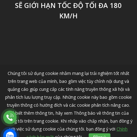
SẼ GIỚI HẠN TỐC ĐỘ TỐI ĐA 180
KM/H
Chúng tôi sử dụng cookie nhằm mang lại trải nghiệm tốt nhất
trên trang web của mình, bao gồm việc tùy chỉnh nội dung và
quảng cáo giúp cung cấp các tính năng truyền thông xã hội và
phân tích lưu lượng truy cập. Những cookie này bao gồm cookie
truyền thông có hướng đích và các cookie phân tích nâng cao.
Để biết thêm thông tin, hãy xem Thông báo về thông tin của
chúng tôi trên trang cookie. Khi nhấp vào chấp nhận, bạn đồng ý
© 2026 VOLVO CAR HANOI - Nhà Phân Phối Ô Tô Volvo Chính Thức
Tại Việt Nam.
với việc sử dụng cookie của chúng tôi. bạn đồng ý với
Chính
sách bảo mật
của chúng tôi.