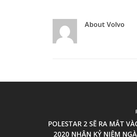
About
Volvo
POLESTAR 2 SẼ RA MẮT V
2020 NHÂN KỶ NIỆM NGÀ