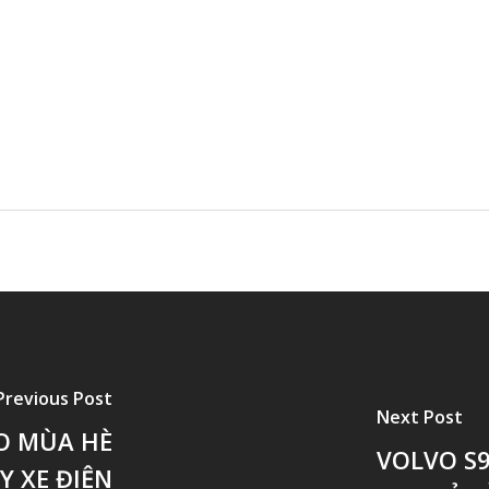
Previous Post
Next Post
ÀO MÙA HÈ
VOLVO S9
Y XE ĐIỆN