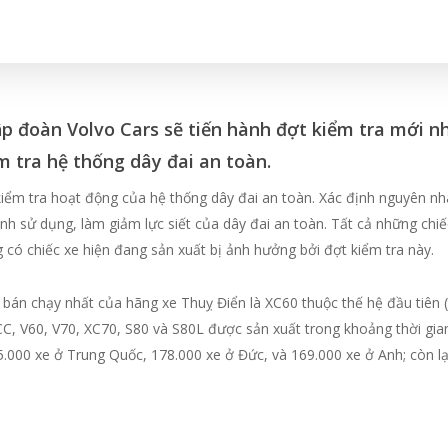
p đoàn Volvo Cars sẽ tiến hành đợt kiểm tra mới nh
m tra hệ thống dây đai an toàn.
ểm tra hoạt động của hệ thống dây đai an toàn. Xác định nguyên nhâ
ình sử dụng, làm giảm lực siết của dây đai an toàn. Tất cả những chi
có chiếc xe hiện đang sản xuất bị ảnh hưởng bởi đợt kiểm tra này.
 bán chạy nhất của hãng xe Thuỵ Điển là XC60 thuộc thế hệ đầu tiên (
CC, V60, V70, XC70, S80 và S80L được sản xuất trong khoảng thời gi
5.000 xe ở Trung Quốc, 178.000 xe ở Đức, và 169.000 xe ở Anh; còn lạ